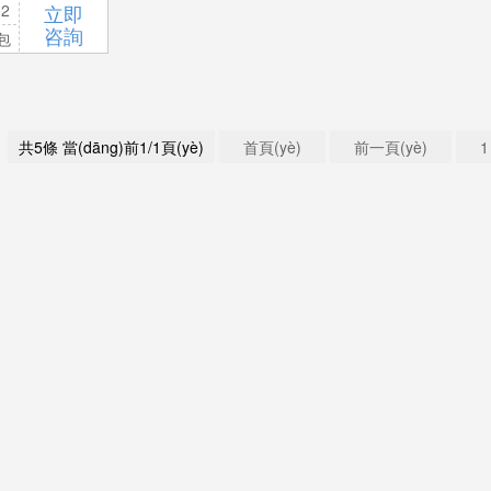
02
立即
咨詢
包
共5條 當(dāng)前1/1頁(yè)
首頁(yè)
前一頁(yè)
1