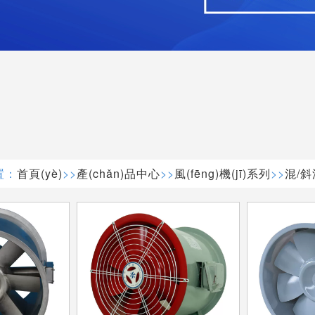
置：
首頁(yè)
>>
產(chǎn)品中心
>>
風(fēng)機(jī)系列
>>
混/斜流