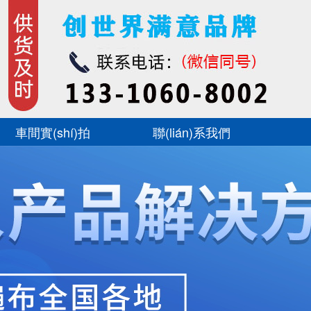
車間實(shí)拍
聯(lián)系我們